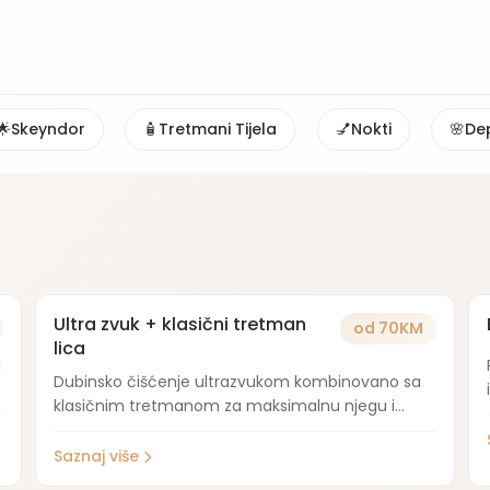
🌟
Skeyndor
🧴
Tretmani Tijela
💅
Nokti
🌸
Dep
Ultra zvuk + klasični tretman
od 70KM
lica
i
Dubinsko čišćenje ultrazvukom kombinovano sa
klasičnim tretmanom za maksimalnu njegu i
hidrataciju kože.
Saznaj više