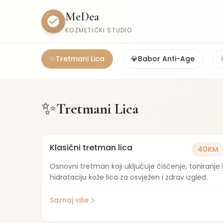
MeDea
KOZMETIČKI STUDIO
✨
Tretmani Lica
💎
Babor Anti-Age
✨
Tretmani Lica
Klasični tretman lica
40KM
Osnovni tretman koji uključuje čišćenje, toniranje 
hidrataciju kože lica za osvježen i zdrav izgled.
Saznaj više