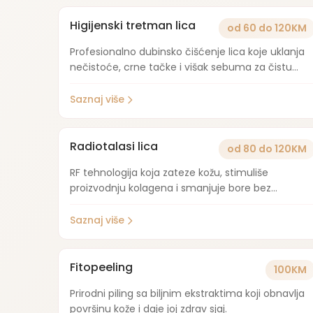
Higijenski tretman lica
od 60 do 120KM
Profesionalno dubinsko čišćenje lica koje uklanja
nečistoće, crne tačke i višak sebuma za čistu
kožu.
Saznaj više
Radiotalasi lica
od 80 do 120KM
RF tehnologija koja zateze kožu, stimuliše
proizvodnju kolagena i smanjuje bore bez
invazivnih procedura.
Saznaj više
Fitopeeling
100KM
Prirodni piling sa biljnim ekstraktima koji obnavlja
površinu kože i daje joj zdrav sjaj.