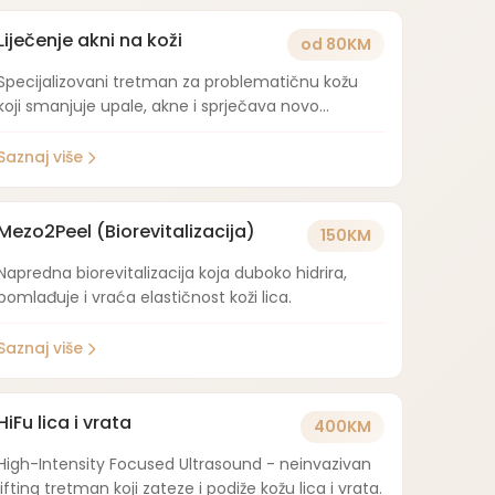
Liječenje akni na koži
od 80KM
Specijalizovani tretman za problematičnu kožu
koji smanjuje upale, akne i sprječava novo
pojavljivanje.
Saznaj više
Mezo2Peel (Biorevitalizacija)
150KM
Napredna biorevitalizacija koja duboko hidrira,
pomlađuje i vraća elastičnost koži lica.
Saznaj više
HiFu lica i vrata
400KM
High-Intensity Focused Ultrasound - neinvazivan
lifting tretman koji zateze i podiže kožu lica i vrata.