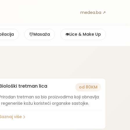
medea.ba ↗
ilacija
💆
Masaža
👁️
Lice & Make Up
Biološki tretman lica
od 80KM
Prirodan tretman sa bio proizvodima koji obnavlja
i regeneriše kožu koristeći organske sastojke.
Saznaj više