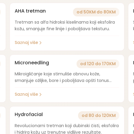
AHA tretman
od 50KM do 80KM
Tretman sa alfa hidroksi kiselinama koji eksfolira
kožu, smanjuje fine linije i poboljšava teksturu.
Saznaj više
Microneedling
od 120 do 170KM
Mikroigličanje koje stimuliše obnovu kože,
smanjuje ožiljke, bore i poboljšava opšti tonus
kože.
Saznaj više
Hydrofacial
od 80 do 120KM
Revolucionarni tretman koji dubinski čisti, eksfolira
i hidrira kožu uz trenutne vidljive rezultate.